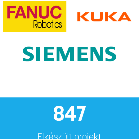
847
Elkészült projekt