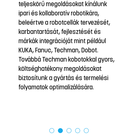
at kínálunk
szériákban. Ezenkívül léz
botikára,
hajlítást, eloxálást és
k tervezését,
alapanyagbeszerzést is b
ztését és
int például
 Dobot.
tokkal gyors,
ldásokat
és termelési
ására.