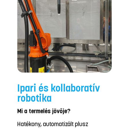
Alkatrészgyárt
javítás
Egyedi alkatrészek hián
meghibásodása?
Kiemelten egyedi gépalk
boratív
tervezésére, gyártására 
specializálódtunk. Géppa
4 tengelyes marógépek, 
lehetővé teszi műanyag,
 plusz
acél precíz megmunkálás